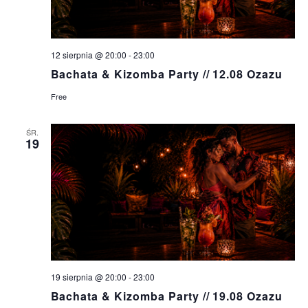
W
E
S
A
N
12 sierpnia @ 20:00
-
23:00
R
A
Bachata & Kizomba Party // 12.08 Ozazu
V
C
Free
I
H
G
ŚR.
A
19
A
N
T
D
I
O
V
N
I
E
19 sierpnia @ 20:00
-
23:00
W
Bachata & Kizomba Party // 19.08 Ozazu