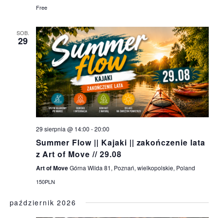
S
Free
N
A
SOB.
29
V
I
G
A
T
29 sierpnia @ 14:00
-
20:00
I
Summer Flow || Kajaki || zakończenie lata
O
z Art of Move // 29.08
N
Art of Move
Górna Wilda 81, Poznań, wielkopolskie, Poland
150PLN
październik 2026