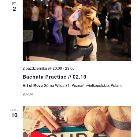
PT.
2
2 października @ 20:00
-
23:00
Bachata Practise // 02.10
Art of Move
Górna Wilda 81, Poznań, wielkopolskie, Poland
20PLN
SOB.
10