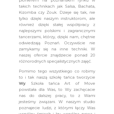
pionierem na poznańskim rynku w
takich technikach jak Salsa, Bachata,
Kizomba czy Zouk. Dzieje się tak, nie
tylko dzięki naszym instruktorom, ale
również dzięki stałej współpracy z
najlepszymi polskimi i zagranicznymi
tancerzami, którzy, dzięki nam, chętnie
odwiedzają Poznań. Oczywiście nie
zamykamy się na inne techniki. W
naszej ofercie znajdziecie ponad 20
różnorodnych specjalistycznych zajęć.
Pomimo tego wszystkiego co robimy
to i tak naszą szkołę tańca tworzycie
Wy
. Szkoła tańca Art of Move
powstała dla Was, to Wy zachęcacie
nas do dalszej pracy, to z Wami
jesteśmy związani. W naszym studio
poznajecie ludzi, z którymi łączy Was
wspólny śmiech i łzy, wspólna praca i