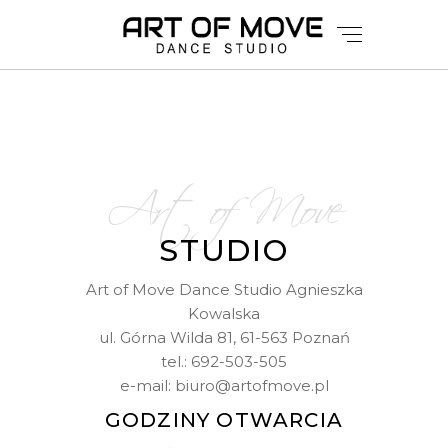
Art of Move
STUDIO
Art of Move Dance Studio Agnieszka
Kowalska
ul. Górna Wilda 81, 61-563 Poznań
tel.:
692-503-505
e-mail:
biuro@artofmove.pl
GODZINY OTWARCIA