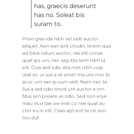
has, graecis deserunt
has no. Soleat bis
suram to.
Proin grav ida nibh vel velit auctor
aliquet. Aen ean solli citudin, lorem quis
sid bibe ndum auctor, nisi elit conse
quat ips um, nec sag ittis sem nibh id
elit. Duis sed odio sita met nibh vulp
utat ec ur sus a sit amet ma uris mor bi
acuc um san ip sum velit. Nam nec te
llus a rad odio tincid unt auctor a orn
fdus sim preare wi odio. Sed non erye
mau ris vi tae we erat co nse quat au
ctor eu in elit. Class apt ent ta citi soci
tou duf.