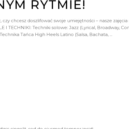
NYM RYTMIE!
z, czy chcesz doszlifować swoje umiejętności – nasze zajęc
 I TECHNIKI: Techniki solowe: Jazz (Lyrical, Broadway, C
 Technika Tańca High Heels Latino (Salsa, Bachata,
ipis cingelit, sed do eiusmod tempor incidi.