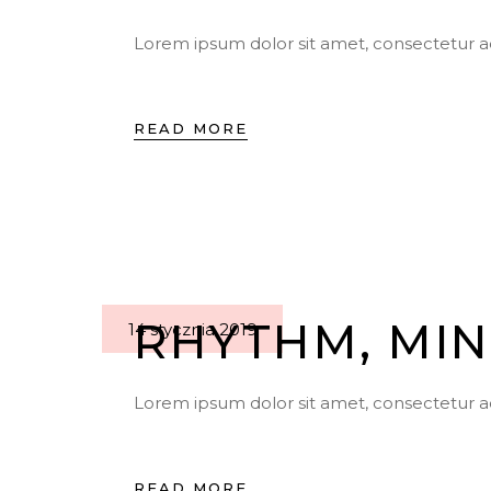
Lorem ipsum dolor sit amet, consectetur ad
READ MORE
RHYTHM, MIN
14 stycznia 2019
Lorem ipsum dolor sit amet, consectetur a
READ MORE