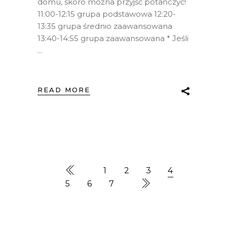
domu, skoro można przyjść potańczyć!
11:00-12:15 grupa podstawowa 12:20-
13:35 grupa średnio zaawansowana
13:40-14:55 grupa zaawansowana * Jeśli
READ MORE
1
2
3
4
5
6
7