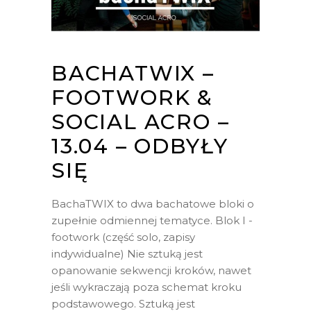
BACHATWIX –
FOOTWORK &
SOCIAL ACRO –
13.04 – ODBYŁY
SIĘ
BachaTWIX to dwa bachatowe bloki o
zupełnie odmiennej tematyce. Blok I -
footwork (część solo, zapisy
indywidualne) Nie sztuką jest
opanowanie sekwencji kroków, nawet
jeśli wykraczają poza schemat kroku
podstawowego. Sztuką jest