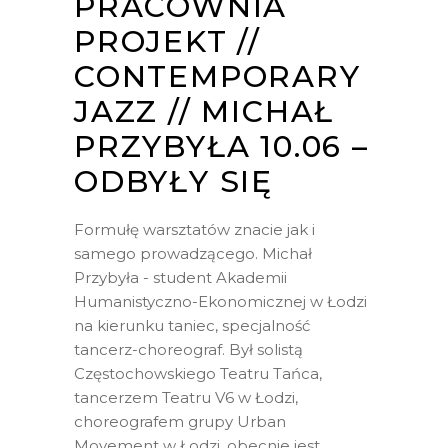
PRACOWNIA
PROJEKT //
CONTEMPORARY
JAZZ // MICHAŁ
PRZYBYŁA 10.06 –
ODBYŁY SIĘ
Formułę warsztatów znacie jak i
samego prowadzącego. Michał
Przybyła - student Akademii
Humanistyczno-Ekonomicznej w Łodzi
na kierunku taniec, specjalność
tancerz-choreograf. Był solistą
Częstochowskiego Teatru Tańca,
tancerzem Teatru V6 w Łodzi,
choreografem grupy Urban
Movement w Łodzi, obecnie jest