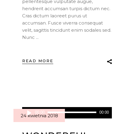
pellentesque vulputate augue,
hendrerit accumsan turpis dictum nec.
Cras dictum laoreet purus ut
accumsan. Fusce viverra consequat
velit, sagittis tincidunt enim sodales sed.
Nunc
READ MORE
Odtwarzacz
00:00
00:00
24 kwietnia 2018
plików
dźwiękowych