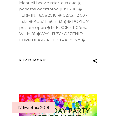
Manueli będzie miał taką okazję
podczas warsztatów już 16.06. �
TERMIN: 16.06.2018 � CZAS: 12:00 -
15:15 � KOSZT: 60 zł (3h) � POZIOM:
poziom open �MIEJSCE: ul. Górna
Wilda 81 �WYŚLIJ ZGŁOSZENIE:
FORMULARZ REJESTRACYJNY �
READ MORE
17 kwietnia 2018