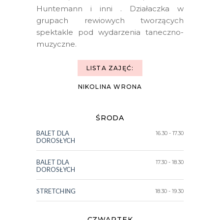
Huntemann i inni . Działaczka w
grupach rewiowych tworzących
spektakle pod wydarzenia taneczno-
muzyczne.
LISTA ZAJĘĆ:
NIKOLINA WRONA
ŚRODA
BALET DLA
16.30 - 17.30
DOROSŁYCH
BALET DLA
17.30 - 18.30
DOROSŁYCH
STRETCHING
18.30 - 19.30
CZWARTEK