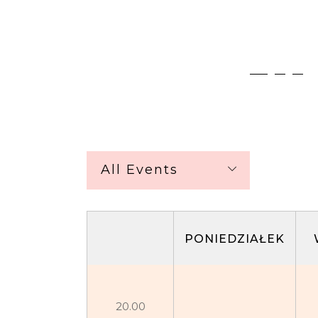
All Events
PONIEDZIAŁEK
20.00