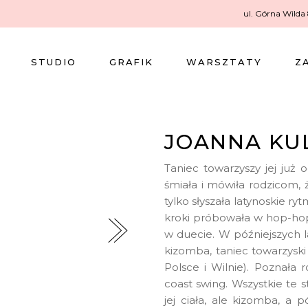
ul. Górna Wilda
STUDIO
GRAFIK
WARSZTATY
Z
JOANNA KU
Taniec towarzyszy jej już
śmiała i mówiła rodzicom, 
tylko słyszała latynoskie r
kroki próbowała w hop-hopi
w duecie. W późniejszych lat
kizomba, taniec towarzysk
Polsce i Wilnie). Poznała r
coast swing. Wszystkie te 
jej ciała, ale kizomba, a p