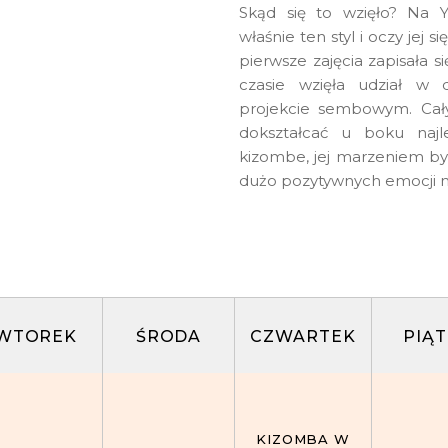
Skąd się to wzięło? Na Y
właśnie ten styl i oczy jej si
pierwsze zajęcia zapisała s
czasie wzięła udział w
projekcie sembowym. Cały 
dokształcać u boku najl
kizombe, jej marzeniem było
dużo pozytywnych emocji nie
WTOREK
ŚRODA
CZWARTEK
PIĄ
KIZOMBA W