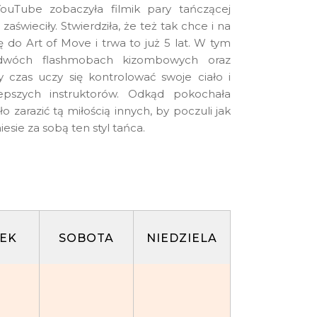
ouTube zobaczyła filmik pary tańczącej
ę zaświeciły. Stwierdziła, że też tak chce i na
ię do Art of Move i trwa to już 5 lat. W tym
 dwóch flashmobach kizombowych oraz
czas uczy się kontrolować swoje ciało i
epszych instruktorów. Odkąd pokochała
 zarazić tą miłością innych, by poczuli jak
sie za sobą ten styl tańca.
TEK
SOBOTA
NIEDZIELA