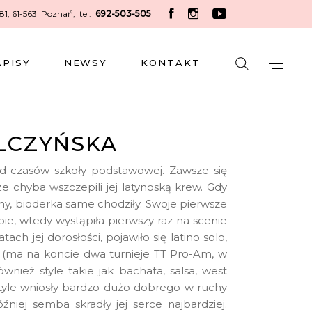
 81, 61-563 Poznań
,
tel:
692-503-505
APISY
NEWSY
KONTAKT
LCZYŃSKA
 od czasów szkoły podstawowej. Zawsze się
że chyba wszczepili jej latynoską krew. Gdy
ytmy, bioderka same chodziły. Swoje pierwsze
e, wtedy wystąpiła pierwszy raz na scenie
ach jej dorosłości, pojawiło się latino solo,
i (ma na koncie dwa turnieje TT Pro-Am, w
ównież style takie jak bachata, salsa, west
style wniosły bardzo dużo dobrego w ruchy
óźniej semba skradły jej serce najbardziej.