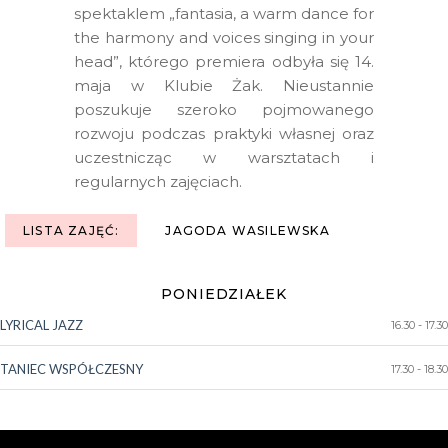
spektaklem „fantasia, a warm dance for
the harmony and voices singing in your
head”, którego premiera odbyła się 14.
maja w Klubie Żak. Nieustannie
poszukuje szeroko pojmowanego
rozwoju podczas praktyki własnej oraz
uczestnicząc w warsztatach i
regularnych zajęciach.
LISTA ZAJĘĆ:
JAGODA WASILEWSKA
PONIEDZIAŁEK
LYRICAL JAZZ
16.30 - 17.30
TANIEC WSPÓŁCZESNY
17.30 - 18.30