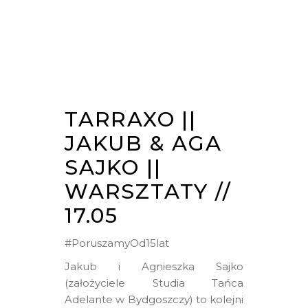
TARRAXO ||
JAKUB & AGA
SAJKO ||
WARSZTATY //
17.05
#PoruszamyOd15lat
Jakub i Agnieszka Sajko
(założyciele Studia Tańca
Adelante w Bydgoszczy) to kolejni