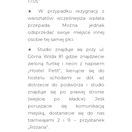
17.05”
★ W przypadku rezygnacji z
warsztatów wcześniejsza wpłata
przepada. Można jednak
odsprzedać swoje miejsce innej
osobie tej samej płci.
★ Studio znajduje się przy ul.
Górna Wilda 81 gdzie znajdziecie
zieloną furtkę i neon z napisem
„Hostel Petit”, kierujcie się do
hostelu schodami w dół, aż
dotrzecie do podwórza – studio
znajduje się po prawej stronie
(wejście po kładce). Jeśli
poruszacie się komunikacją
miejską, dostaniecie się do nas
tramwajami 2 i 9 – przystanek
„Różana”.