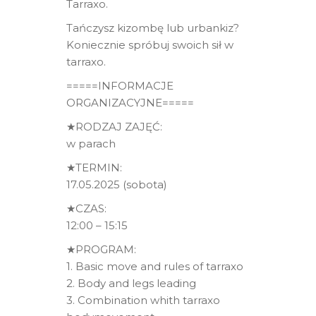
Tarraxo.
Tańczysz kizombę lub urbankiz?
Koniecznie spróbuj swoich sił w
tarraxo.
=====INFORMACJE
ORGANIZACYJNE=====
★RODZAJ ZAJĘĆ:
w parach
★TERMIN:
17.05.2025 (sobota)
★CZAS:
12:00 – 15:15
★PROGRAM:
1. Basic move and rules of tarraxo
2. Body and legs leading
3. Combination whith tarraxo