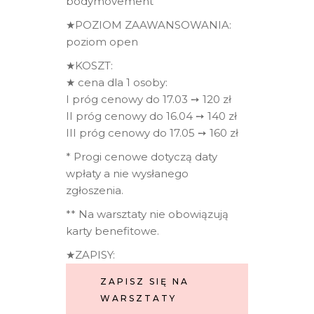
bodymovement
★POZIOM ZAAWANSOWANIA:
poziom open
★KOSZT:
★ cena dla 1 osoby:
I próg cenowy do 17.03 ➙ 120 zł
II próg cenowy do 16.04 ➙ 140 zł
III próg cenowy do 17.05 ➙ 160 zł
* Progi cenowe dotyczą daty
wpłaty a nie wysłanego
zgłoszenia.
** Na warsztaty nie obowiązują
karty benefitowe.
★ZAPISY:
ZAPISZ SIĘ NA
WARSZTATY