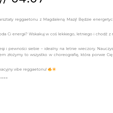
sztaty reggaetonu z Magdaleną Mazij! Będzie energetycz
oda Ci energii? Wskakuj w coś lekkiego, letniego i chodź z
ji i pewności siebie – idealny na letnie wieczory. Nauczys
tem złożymy to wszystko w choreografię, która porwie Ci
wakacyjny vibe reggaetonu!
====