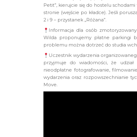
Petit”, kierujcie się do hostelu schodam
stronie (wejście po kładce). Jeśli porus
2 i 9 – przystanek „Różana”.
Informacja dla osób zmotoryzowany
Wilda proponujemy płatne parkingi b
problemu można dotrzeć do studia wch
Uczestnik wydarzenia organizowanego p
przyjmuje do wiadomości, że udział
nieodpłatne fotografowanie, filmowan
wydarzenia oraz rozpowszechnianie tyc
Move.