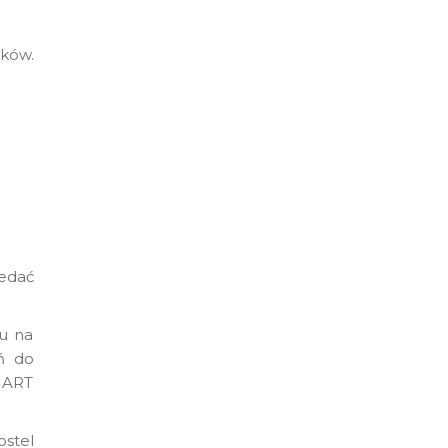
ików.
edać
iu na
ń do
T ART
ostel