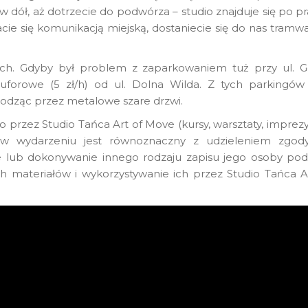
i w dół, aż dotrzecie do podwórza – studio znajduje się po p
zacie się komunikacją miejską, dostaniecie się do nas tramw
ch. Gdyby był problem z zaparkowaniem tuż przy ul. G
uforowe (5 zł/h) od ul. Dolna Wilda. Z tych parkingów
odząc przez metalowe szare drzwi.
rzez Studio Tańca Art of Move (kursy, warsztaty, imprezy 
 w wydarzeniu jest równoznaczny z udzieleniem zgod
ie lub dokonywanie innego rodzaju zapisu jego osoby po
h materiałów i wykorzystywanie ich przez Studio Tańca A