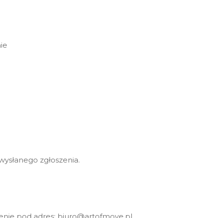
ie
wysłanego zgłoszenia.
szenie pod adres: biuro@artofmove.pl