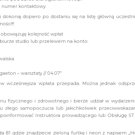
az numer kontaktowy.
i dokonaj dopiero po dostaniu się na listę główną uczestn
ości!!!
 obowiązuję kolejność wpłat
iurze studio lub przelewem na konto:
walska
aeton – warsztaty // 04.07”
ów wcześniejsza wpłata przepada. Można jednak odsprz
nu fizycznego i zdrowotnego i bierze udział w wydarzen
u złego samopoczucia lub jakichkolwiek przeciwwskaza
ie poinformować Instruktora prowadzącego lub Obsługę S
lda 81 gdzie znajdziecie zieloną furtkę i neon z napisem „H