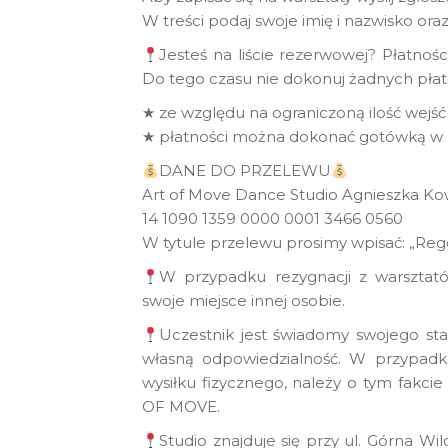
W treści podaj swoje imię i nazwisko or
Jesteś na liście rezerwowej? Płatnośc
Do tego czasu nie dokonuj żadnych płatn
★ ze względu na ograniczoną ilość wejść
★ płatności można dokonać gotówką w b
DANE DO PRZELEWU
Art of Move Dance Studio Agnieszka Ko
14 1090 1359 0000 0001 3466 0560
W tytule przelewu prosimy wpisać: „Regg
W przypadku rezygnacji z warsztat
swoje miejsce innej osobie.
Uczestnik jest świadomy swojego sta
własną odpowiedzialność. W przypadk
wysiłku fizycznego, należy o tym fakc
OF MOVE.
Studio znajduje się przy ul. Górna Wi