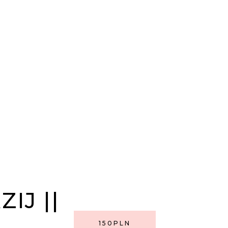
IJ ||
150PLN