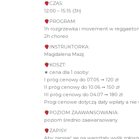
CZAS:
12:00 – 15:15 (3h)
PROGRAM:
1h rozgrzewka i movement w reggaeton
2h choreo
INSTRUKTORKA:
Magdalena Mazij
KOSZT:
★ cena dla 1 osoby:
I próg cenowy do 07.05 ➙ 120 zł
II próg cenowy do 10.06 ➙ 150 zł
III próg cenowy do 04.07 ➙ 180 zł
Progi cenowe dotyczą daty wpłaty a nie 
POZIOM ZAAWANSOWANIA:
poziom średnio zaawansowany
ZAPISY:
Aby zapisać się na warsztaty wyślij zgło