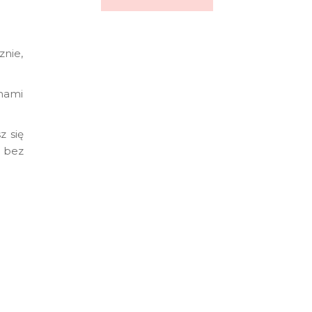
nie,
 nami
z się
ę bez