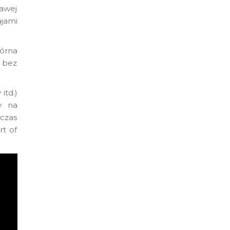
rawej
ajami
órna
 bez
itd.)
y na
dczas
rt of