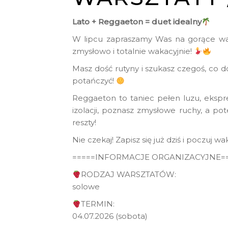
Lato + Reggaeton = duet idealny
W lipcu zapraszamy Was na gorące war
zmysłowo i totalnie wakacyjnie!
Masz dość rutyny i szukasz czegoś, co d
potańczyć!
Reggaeton to taniec pełen luzu, ekspres
izolacji, poznasz zmysłowe ruchy, a po
reszty!
Nie czekaj! Zapisz się już dziś i poczuj 
=====INFORMACJE ORGANIZACYJNE=
RODZAJ WARSZTATÓW:
solowe
TERMIN:
04.07.2026 (sobota)